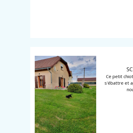
S
Ce petit chio
s'ébattre et 
nou