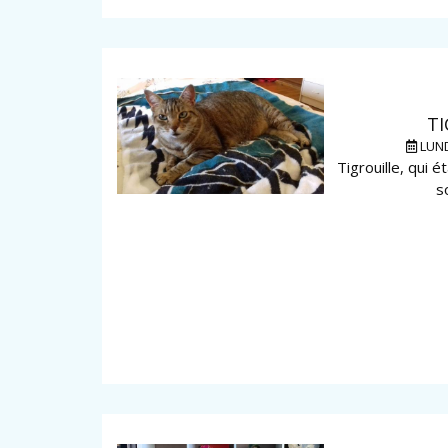
TI
LUND
Tigrouille, qui é
s