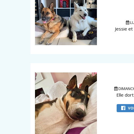
LU
Jessie et
DIMANCH
Elle dor
VOI